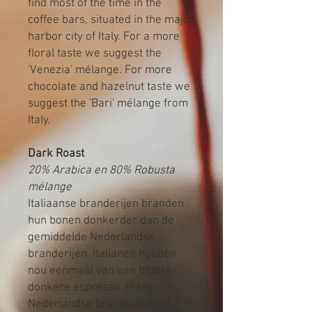
find most of the time in the
coffee bars, situated in the major
harbor city of Italy. For a more
floral taste we suggest the
'Venezia' mélange. For more
chocolate and hazelnut taste we
suggest the 'Bari' mélange from
Italy.
Dark Roast
20% Arabica en 80% Robusta
mélange
Italiaanse branderijen branden
hun bonen donkerder dan de
gemiddelde Nederlandse
branderijen. Italianen houden
nou eenmaal van een bittere
donkere espresso. Waar
Nederlandse branderijen tot