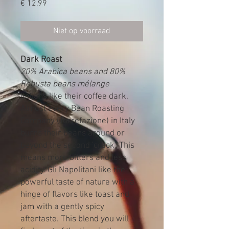
Prijs
€ 12,99
Niet op voorraad
Dark Roast
20% Arabica beans and 80%
Robusta beans mélange
Italians like their coffee dark.
Almost every Bean Roasting
Company (Torrefazione) in Italy
burns their beans around or
beyond the second 'crack'. This
means more bitters and less
acidity. Gli Napolitani like the
powerful taste of nature with a
hinge of flavors like toast and
jam with a gently spicy
aftertaste. This blend you will