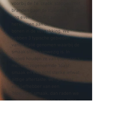
voorbij de 1e 'crack' stoppen met
branden gaan de Italianen graag
nog even door. Dit zul je
herkennen aan de donkere
bonen in de verpakking. We
hebben 3 typische gebieden
vanuit Italië genomen waarbij de
smaak sterk aanwezig is. In
Napoli houden ze van espresso's
met een zogenoemde 'toast'
smaak en een licht sterke ietwat
pittige aftertaste. Ben je meer
een liefhebber van een
'bloemige' smaak, dan raden we
de 'Venezia' mélange aan. Voor
weer een totaal andere richting
hebben we een koffie vanuit Bari
geselecteerd. Daar gaat de
smaak meer richting chocolade